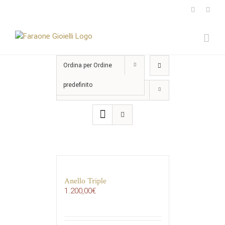
Salta
Instagram
Face
al
contenuto
Ordina per
Ordine
predefinito
Mostra
15 Prodotti
Anello Triple
1.200,00
€