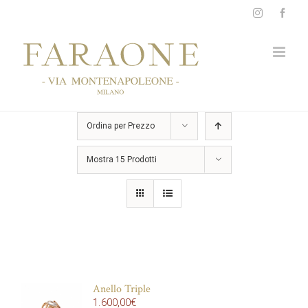
Salta
Instagram
Face
al
contenuto
Ordina per
Prezzo
Mostra
15 Prodotti
Anello Triple
1.600,00
€