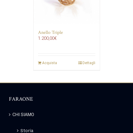
Anello Triple
1.200,00
€
Acquista
Dettagli
FARAONE
CHI SIAMO
Storia