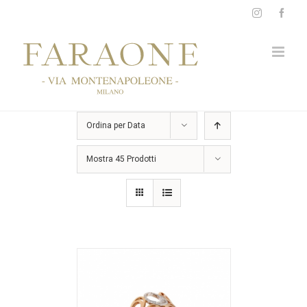
Salta
Instagram
Face
al
contenuto
Ordina per
Data
Mostra
45 Prodotti