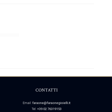
CONTATTI
Email:
faraone@faraonegioielli.it
Tel:
+39 02 76319153