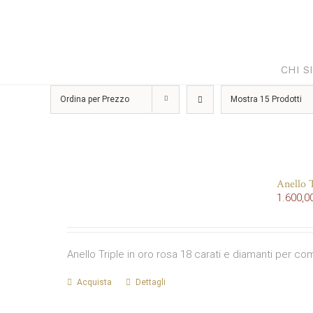
Salta
al
contenuto
CHI S
Ordina per
Prezzo
Mostra
15 Prodotti
Anello T
1.600,0
Anello Triple in oro rosa 18 carati e diamanti per co
Acquista
Dettagli