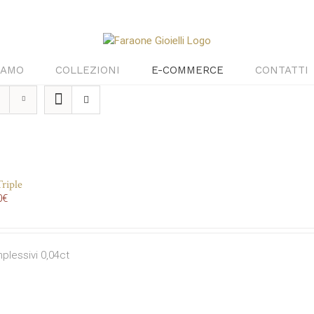
IAMO
COLLEZIONI
E-COMMERCE
CONTATTI
riple
0
€
mplessivi 0,04ct