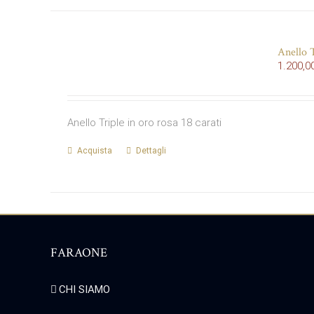
Anello T
1.200,0
Anello Triple in oro rosa 18 carati
Acquista
Dettagli
FARAONE
CHI SIAMO