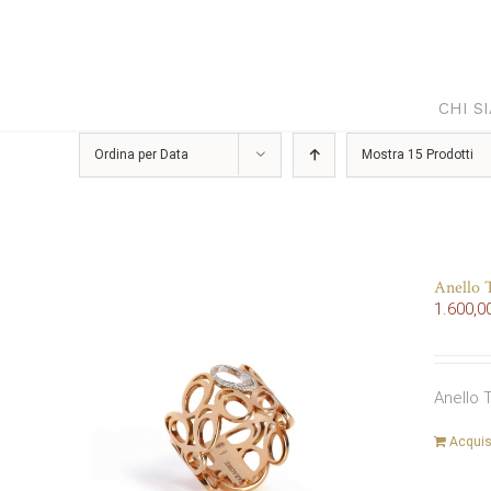
Salta
al
contenuto
CHI S
Ordina per
Data
Mostra
15 Prodotti
Anello T
1.600,0
Anello 
Acquis