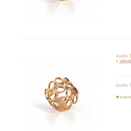
Anello T
1.200,0
Anello T
Acquis