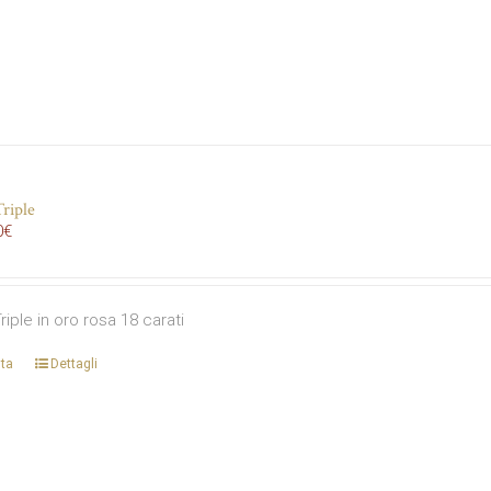
riple
0
€
riple in oro rosa 18 carati
ta
Dettagli