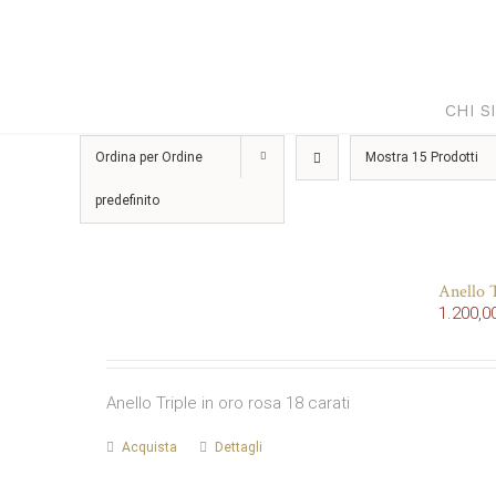
Salta
al
contenuto
CHI S
Ordina per
Ordine
Mostra
15 Prodotti
predefinito
Anello T
1.200,0
Anello Triple in oro rosa 18 carati
Acquista
Dettagli