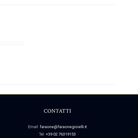
CONTATTI
Email:
faraone@faraonegioielli.it
Tel:
+39 02 76319153