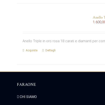
Anello T
1.600,0
Anello Triple in oro rosa 18 carati e diamanti per co
Acquista
Dettagli
FARAONE
CHI SIAMO