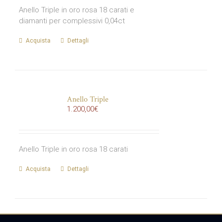
Anello Triple in oro rosa 18 carati e
diamanti per complessivi 0,04ct
Acquista
Dettagli
Anello Triple
1.200,00
€
Anello Triple in oro rosa 18 carati
Acquista
Dettagli