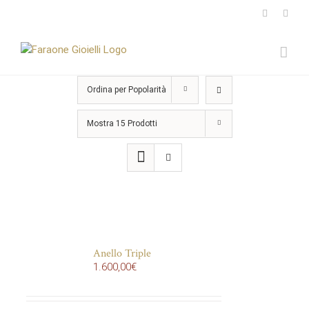
Salta
Instagram
Face
al
contenuto
Ordina per
Popolarità
Mostra
15 Prodotti
Anello Triple
1.600,00
€