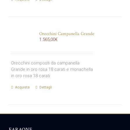
Orecchini Campanella Grande
1.565,00
€
Orecchini composti da campanella
Grande in oro rosa 18 carati e monachella
in oro rosa 18 carati
Acquista
Dettagli
FARAONE