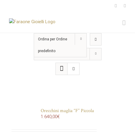
Salta
Instagram
Face
al
contenuto
Ordina per
Ordine
predefinito
Mostra
15 Prodotti
Orecchini maglia “F” Piccola
1.640,00
€