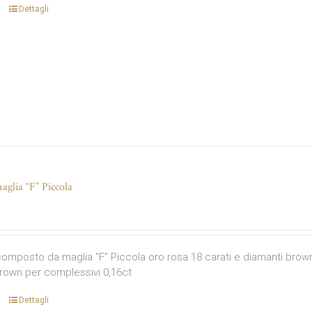
Dettagli
glia “F” Piccola
omposto da maglia "F" Piccola oro rosa 18 carati e diamanti brown pe
rown per complessivi 0,16ct
Dettagli