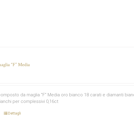
aglia “F” Media
omposto da maglia "F" Media oro bianco 18 carati e diamanti bianchi
ianchi per complessivi 0,16ct
Dettagli