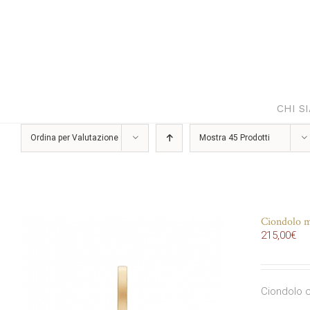
Salta
al
contenuto
CHI S
Ordina per
Valutazione
Mostra
45 Prodotti
Ciondolo ma
215,00
€
Ciondolo c