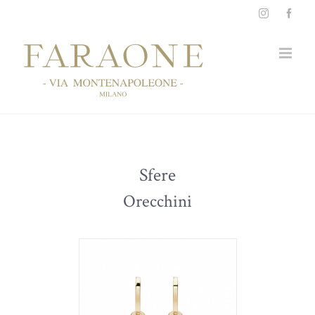
Salta
Instagram
Face
al
contenuto
Sfere
Orecchini