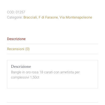
maglia
"F"
COD:
01257
quantità
Categorie:
Bracciali
,
F di Faraone
,
Via Montenapoleone
Descrizione
Recensioni (0)
Descrizione
Bangle in oro rosa 18 carati con ametista per
complessivi 1,50ct