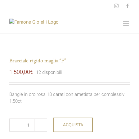
Salta
Instagram
Face
al
contenuto
Bracciale rigido maglia “F”
1.500,00
€
12 disponibili
Bangle in oro rosa 18 carati con ametista per complessivi
1,50ct
ACQUISTA
Bracciale
rigido