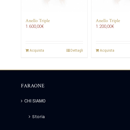
Anello Triple
Anello Triple
1.600,00
€
1.200,00
€
Acquista
Dettagli
Acquista
FARAONE
CHI SIAMO
Storia