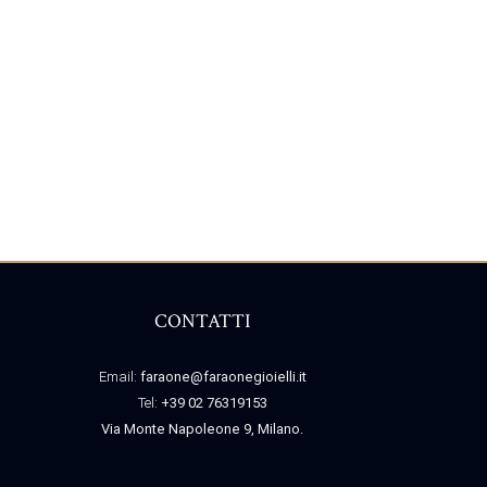
CONTATTI
Email:
faraone@faraonegioielli.it
Tel:
+39 02 76319153
Via Monte Napoleone 9, Milano.