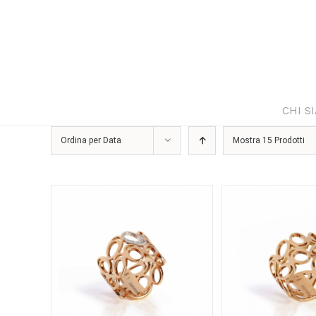
Salta
al
contenuto
CHI S
Ordina per
Data
Mostra
15 Prodotti