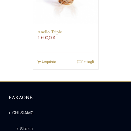
Anello Triple
1.600,00
€
Acquista
Dettagli
FARAONE
CHI SIAMO
Storia