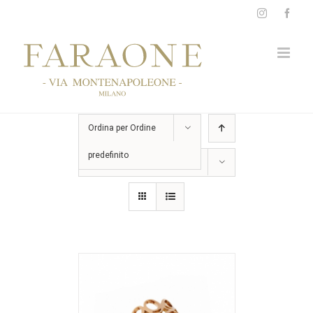
Salta
Instagram
Face
al
contenuto
Ordina per
Ordine
predefinito
Mostra
15 Prodotti